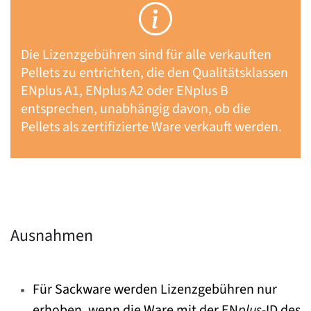
Die Lizenzgebühren sind für alle verkauften
Pellets zu entrichten, die den Qualitätsklassen
ENplus A1, ENplus A2 oder ENplus B
entsprechen, unabhängig davon, ob die
Pellets als zertifizierte Ware verkauft werden.
Ausnahmen
Für Sackware werden Lizenzgebühren nur
erhoben, wenn die Ware mit der EN
plus
-ID des