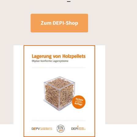
–
Zum DEPI-Shop
Vorherige
Näch