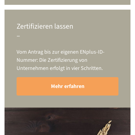
Zertifizieren lassen
–
Vom Antrag bis zur eigenen ENplus-ID-
Nummer: Die Zertifizierung von
Unternehmen erfolgt in vier Schritten.
Mehr erfahren