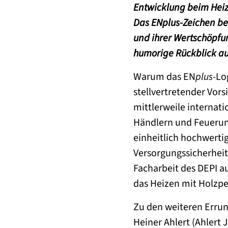
Entwicklung beim Heiz
Das EN
plus
-Zeichen be
und ihrer Wertschöpfu
humorige Rückblick auf 
Warum das EN
plus
-Lo
stellvertretender Vors
mittlerweile internat
Händlern und Feuerung
einheitlich hochwerti
Versorgungssicherheit“
Facharbeit des DEPI 
das Heizen mit Holzpe
Zu den weiteren Erru
Heiner Ahlert (Ahlert