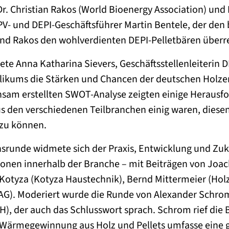
r. Christian Rakos (World Bioenergy Association) und
PV- und DEPI-Geschäftsführer Martin Bentele, der den
nd Rakos den wohlverdienten DEPI-Pelletbären überre
te Anna Katharina Sievers, Geschäftsstellenleiterin D
blikums die Stärken und Chancen der deutschen Holze
nsam erstellten SWOT-Analyse zeigten einige Herausf
us den verschiedenen Teilbranchen einig waren, diese
zu können.
nsrunde widmete sich der Praxis, Entwicklung und Zu
ionen innerhalb der Branche – mit Beiträgen von Joa
 Kotyza (Kotyza Haustechnik), Bernd Mittermeier (Hol
G). Moderiert wurde die Runde von Alexander Schrom
, der auch das Schlusswort sprach. Schrom rief die 
Wärmegewinnung aus Holz und Pellets umfasse eine 