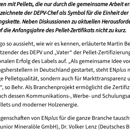
en mit Pellets, die nur durch die gemeinsame Arbeit e
zeichnete der DEPV-Chef als Symbol für die Einheit d
ngskette. Neben Diskussionen zu aktuellen Herausfor
die Anfangsjahre des Pellet-Zertifikats nicht zu kurz.
go so aussieht, wie wir es kennen, erläuterte Martin Be
itzender des DEPV und „Vater“ der Pellet-Zertifizieru
ionalen Erfolg des Labels auf. „Als gemeinsame Idee v
sherstellern in Deutschland gestartet, steht EN
plus
n
ge Pelletqualität, sondern auch für Markttransparenz 
, so Behr. Als Branchenprojekt ermöglicht die Zertifi
auch dessen Kommunikations-, Werbe- und Schulungsa
llets und moderner Holzenergie.
ngenschaften von EN
plus
für die ganze Branche tausch
 Junior Mineralöle GmbH), Dr. Volker Lenz (Deutsches 