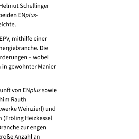
 Helmut Schellinger
 beiden EN
plus
-
ichte.
EPV, mithilfe einer
nergiebranche. Die
orderungen – wobei
n in gewohnter Manier
kunft von EN
plus
sowie
chim Rauth
zwerke Weinzierl) und
 (Fröling Heizkessel
Branche zur engen
große Anzahl an