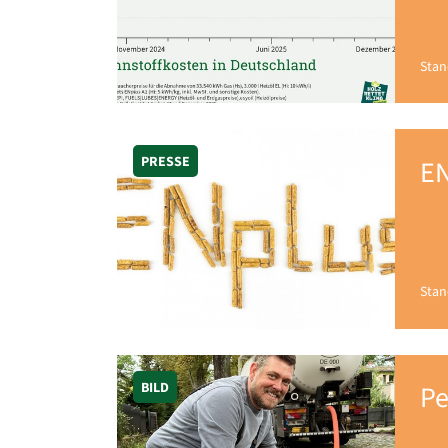
Stan
PRESSE
EN
Stan
BILD
Pe