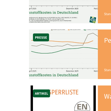
Stan
PRESSE
Pe
Stan
ARTIKEL
Wa